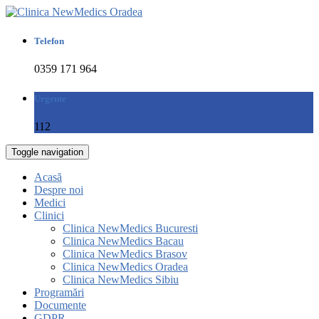
Telefon
0359 171 964
Urgente
112
Toggle navigation
Acasă
Despre noi
Medici
Clinici
Clinica NewMedics Bucuresti
Clinica NewMedics Bacau
Clinica NewMedics Brasov
Clinica NewMedics Oradea
Clinica NewMedics Sibiu
Programări
Documente
GDPR