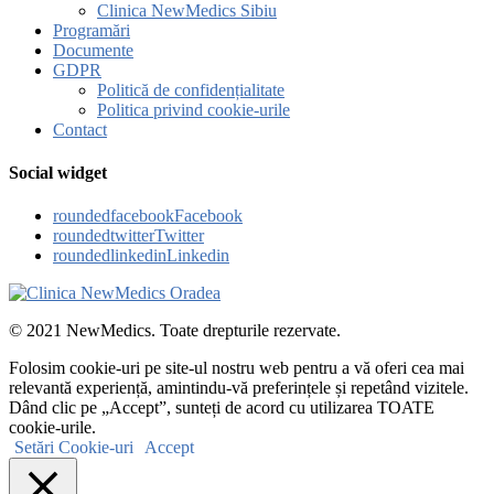
Clinica NewMedics Sibiu
Programări
Documente
GDPR
Politică de confidențialitate
Politica privind cookie-urile
Contact
Social widget
roundedfacebook
Facebook
roundedtwitter
Twitter
roundedlinkedin
Linkedin
© 2021 NewMedics. Toate drepturile rezervate.
Folosim cookie-uri pe site-ul nostru web pentru a vă oferi cea mai
relevantă experiență, amintindu-vă preferințele și repetând vizitele.
Dând clic pe „Accept”, sunteți de acord cu utilizarea TOATE
cookie-urile.
Setări Cookie-uri
Accept