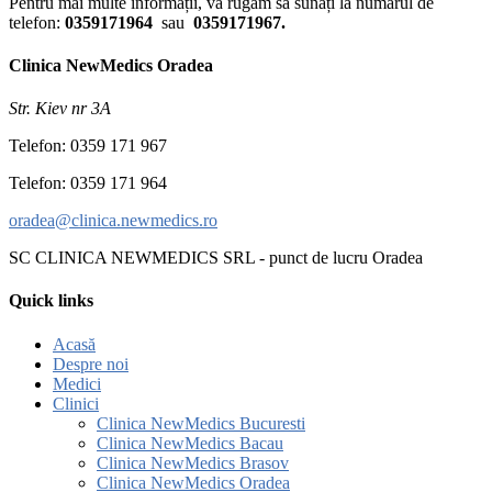
Pentru mai multe informații, vă rugăm să sunați la numărul de
telefon:
0359171964
sau
0359171967.
Clinica NewMedics Oradea
Str. Kiev nr 3A
Telefon: 0359 171 967
Telefon: 0359 171 964
oradea@clinica.newmedics.ro
SC CLINICA NEWMEDICS SRL - punct de lucru Oradea
Quick links
Acasă
Despre noi
Medici
Clinici
Clinica NewMedics Bucuresti
Clinica NewMedics Bacau
Clinica NewMedics Brasov
Clinica NewMedics Oradea