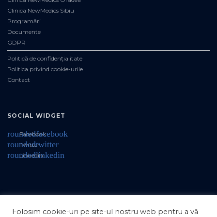
Clinica NewMedics Sibiu
Programări
Documente
GDPR
Politică de confidențialitate
Politica privind cookie-urile
Contact
SOCIAL WIDGET
roundedfacebook
Facebook
roundedtwitter
Twitter
roundedlinkedin
Linkedin
Folosim cookie-uri pe site-ul nostru web pentru a vă