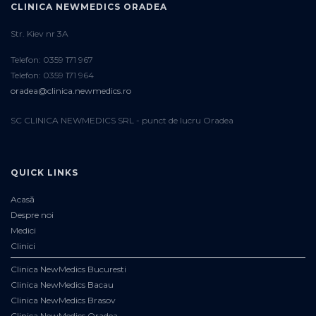
CLINICA NEWMEDICS ORADEA
Str. Kiev nr 3A
Telefon: 0359 171 967
Telefon: 0359 171 964
oradea@clinica.newmedics.ro
SC CLINICA NEWMEDICS SRL - punct de lucru Oradea
QUICK LINKS
Acasă
Despre noi
Medici
Clinici
Clinica NewMedics Bucuresti
Clinica NewMedics Bacau
Clinica NewMedics Brasov
Clinica NewMedics Oradea