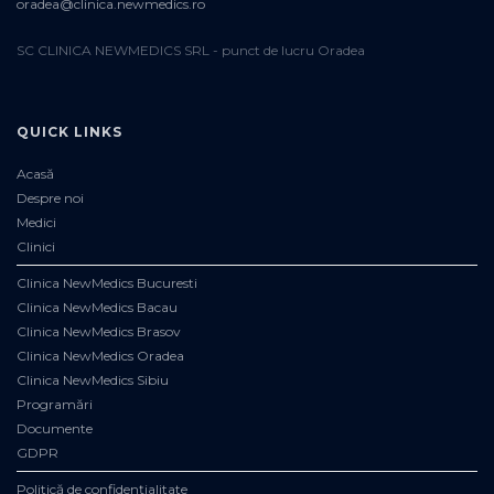
oradea@clinica.newmedics.ro
SC CLINICA NEWMEDICS SRL - punct de lucru Oradea
QUICK LINKS
Acasă
Despre noi
Medici
Clinici
Clinica NewMedics Bucuresti
Clinica NewMedics Bacau
Clinica NewMedics Brasov
Clinica NewMedics Oradea
Clinica NewMedics Sibiu
Programări
Documente
GDPR
Politică de confidențialitate