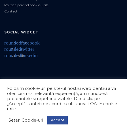
Politica privind cookie-urile
Contact
SOCIAL WIDGET
roundedfacebook
Facebook
roundedtwitter
Twitter
roundedlinkedin
Linkedin
Folosim cookie-uri pe site-ul nostru web pentru a vă
oferi cea mai relevantă experiență, amintindu-vă
preferințele și repetând vizitele. Dând clic pe
„Accept”, sunteți de acord cu utilizarea TOATE cookie-
urile.
© 2021 NewMedics. Toate drepturile rezervate.
Setări Cookie-uri
Accept