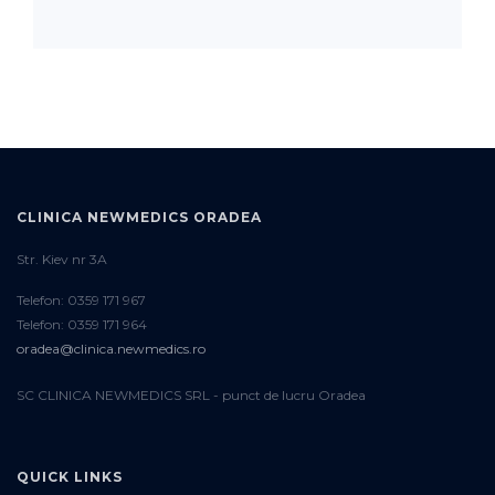
CLINICA NEWMEDICS ORADEA
Str. Kiev nr 3A
Telefon: 0359 171 967
Telefon: 0359 171 964
oradea@clinica.newmedics.ro
SC CLINICA NEWMEDICS SRL - punct de lucru Oradea
QUICK LINKS