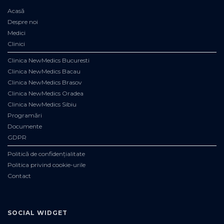
Acasă
Despre noi
Medici
Clinici
Clinica NewMedics Bucuresti
Clinica NewMedics Bacau
Clinica NewMedics Brasov
Clinica NewMedics Oradea
Clinica NewMedics Sibiu
Programări
Documente
GDPR
Politică de confidențialitate
Politica privind cookie-urile
Contact
SOCIAL WIDGET