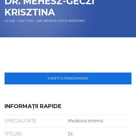
DR. MEHESZ-GECZI
KRISZTINA
ACASĂ
>
DOCTORS
>
DR. MEHESZ-GECZI KRISZTINA
FACETI O PROGRAMARE
INFORMAȚII RAPIDE
SPECIALITATE
Medicină internă
TITLURI
Dr.