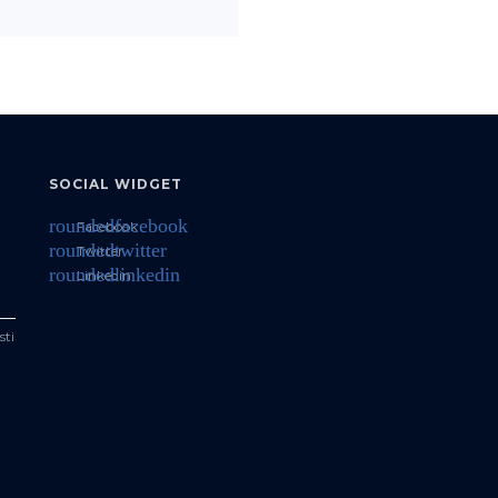
SOCIAL WIDGET
roundedfacebook
Facebook
roundedtwitter
Twitter
roundedlinkedin
Linkedin
sti
a