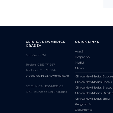
CLINICA NEWMEDICS
QUICK LINKS
ORADEA
Acasă
Str. Kiev nr 3A
Despre noi
Medici
Telefon: 0359 171 967
Clinici
Telefon: 0359 171 964
oradea@clinica.newmedics.ro
Clinica NewMedics Bucure
Clinica NewMedics Bacau
SC CLINICA NEWMEDICS
Clinica NewMedics Brasov
SRL - punct de lucru Oradea
Clinica NewMedics Orade
Clinica NewMedics Sibiu
Programări
Documente