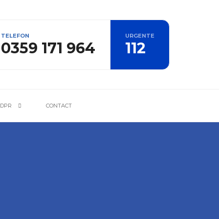
TELEFON
URGENTE
0359 171 964
112
DPR
CONTACT